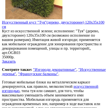
Искусственный куст "Туя"(дерево, двухсторонее) 120х35х100
cм
Куст из искусственной зелени; исполнение: "Туя" (дерево,
двухсторонее) 120х35х100 cм (возможно исполнение по
вашим размерам); Имитация живой изгороди; применяется
как мобильное ограждение для зонирования пространства и
декорирования помещений, улицы и пр. территорий;,
арт.OGR03
35000р.
Заказать
Смотрите также:
"Изгороди декоративные"
,
"Искусственные
деревья"
,
"Французские балконы"
.
Готовые мобильные блоки на металлическом каркасе
декорируются, как правило, мелколистной
искусственной
изгородью
, типа туя или самшит, для того, чтобы
максимально уменьшить объем занимаемого ими
пространства. Мобильная изгородь применяется для
ограждения временных зон, например в ходе выставок или