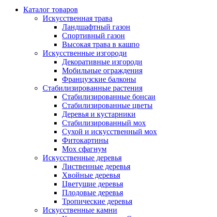
Каталог товаров
Искусственная трава
Ландшафтный газон
Спортивный газон
Высокая трава в кашпо
Искусственные изгороди
Декоративные изгороди
Мобильные ограждения
Французские балконы
Стабилизированные растения
Стабилизированные бонсаи
Стабилизированные цветы
Деревья и кустарники
Стабилизированный мох
Сухой и искусственный мох
Фитокартины
Мох сфагнум
Искусственные деревья
Лиственные деревья
Хвойные деревья
Цветущие деревья
Плодовые деревья
Тропические деревья
Искусственные камни