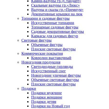
Камни-валуны гр.«Стандарт»
Скальные валуны гр.«Люкс»
Валуны и скалы гр.«Премиум»
Декоративные крышки на люк
Топиарии и садовые фигуры
Искусственные топиарии
Топиарные садовые фигуры
Садовые декоративные фигуры
Каркасы для садовых фигур
Световые фигуры
Объемные фигуры
Плоские световые фигуры
Коммерческие покрытия
Ковролин выставочный
Новогодняя продукция
Светодиодные гирлянды
Искусственный снег
Новогодние уличные фигуры
Объемные световые фигуры
Плоские световые фигуры
Подарки
Подарки мужчине
Подарки женщине
Подарки детям
Подарки на Новый год