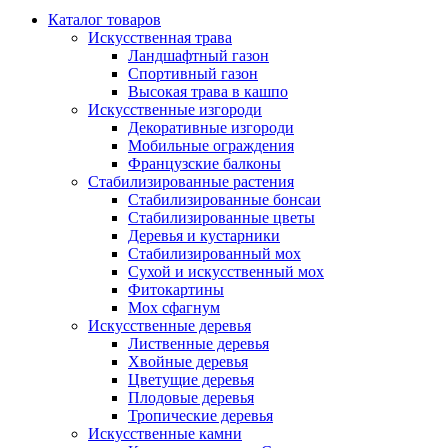
Каталог товаров
Искусственная трава
Ландшафтный газон
Спортивный газон
Высокая трава в кашпо
Искусственные изгороди
Декоративные изгороди
Мобильные ограждения
Французские балконы
Стабилизированные растения
Стабилизированные бонсаи
Стабилизированные цветы
Деревья и кустарники
Стабилизированный мох
Сухой и искусственный мох
Фитокартины
Мох сфагнум
Искусственные деревья
Лиственные деревья
Хвойные деревья
Цветущие деревья
Плодовые деревья
Тропические деревья
Искусственные камни