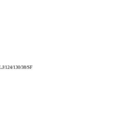
J/124/130/38/SF