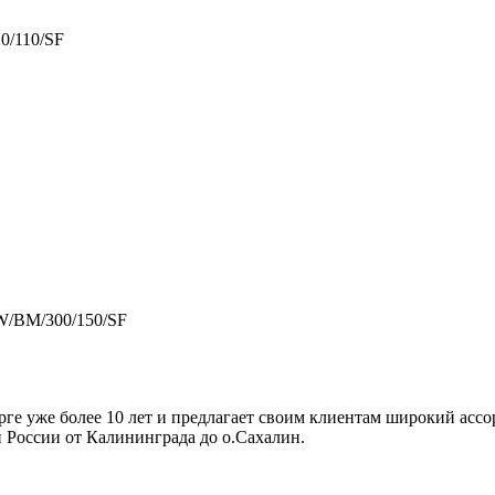
0/110/SF
TW/BM/300/150/SF
ге уже более 10 лет и предлагает своим клиентам широкий ассо
й России от Калининграда до о.Сахалин.