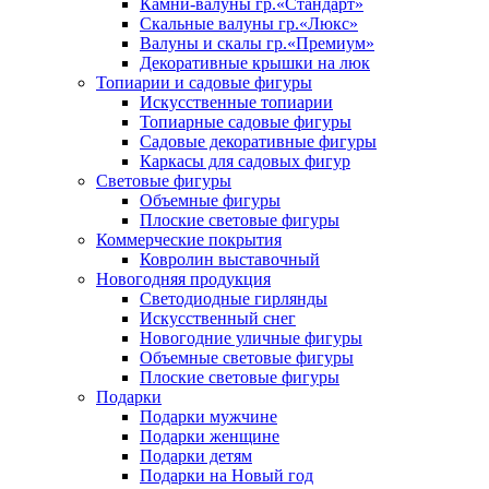
Камни-валуны гр.«Стандарт»
Скальные валуны гр.«Люкс»
Валуны и скалы гр.«Премиум»
Декоративные крышки на люк
Топиарии и садовые фигуры
Искусственные топиарии
Топиарные садовые фигуры
Садовые декоративные фигуры
Каркасы для садовых фигур
Световые фигуры
Объемные фигуры
Плоские световые фигуры
Коммерческие покрытия
Ковролин выставочный
Новогодняя продукция
Светодиодные гирлянды
Искусственный снег
Новогодние уличные фигуры
Объемные световые фигуры
Плоские световые фигуры
Подарки
Подарки мужчине
Подарки женщине
Подарки детям
Подарки на Новый год