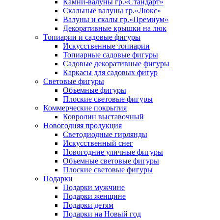
Камни-валуны гр.«Стандарт»
Скальные валуны гр.«Люкс»
Валуны и скалы гр.«Премиум»
Декоративные крышки на люк
Топиарии и садовые фигуры
Искусственные топиарии
Топиарные садовые фигуры
Садовые декоративные фигуры
Каркасы для садовых фигур
Световые фигуры
Объемные фигуры
Плоские световые фигуры
Коммерческие покрытия
Ковролин выставочный
Новогодняя продукция
Светодиодные гирлянды
Искусственный снег
Новогодние уличные фигуры
Объемные световые фигуры
Плоские световые фигуры
Подарки
Подарки мужчине
Подарки женщине
Подарки детям
Подарки на Новый год