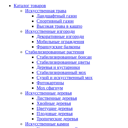
Каталог товаров
Искусственная трава
Ландшафтный газон
Спортивный газон
Высокая трава в кашпо
Искусственные изгороди
Декоративные изгороди
Мобильные ограждения
Французские балконы
Стабилизированные растения
Стабилизированные бонсаи
Стабилизированные цветы
Деревья и кустарники
Стабилизированный мох
Сухой и искусственный мох
Фитокартины
Мох сфагнум
Искусственные деревья
Лиственные деревья
Хвойные деревья
Цветущие деревья
Плодовые деревья
Тропические деревья
Искусственные камни