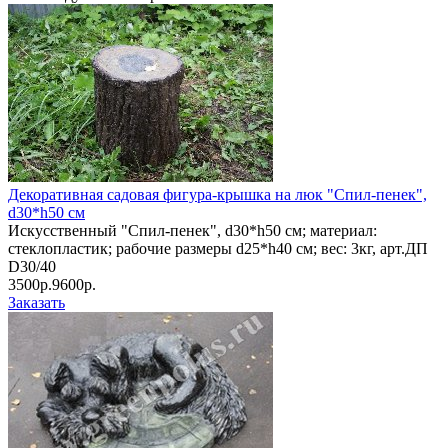
Декоративная садовая фигура-крышка на люк "Спил-пенек",
d30*h50 см
Искусственный "Спил-пенек", d30*h50 см; материал:
стеклопластик; рабочие размеры d25*h40 см; вес: 3кг, арт.ДП
D30/40
3500р.
9600р.
Заказать