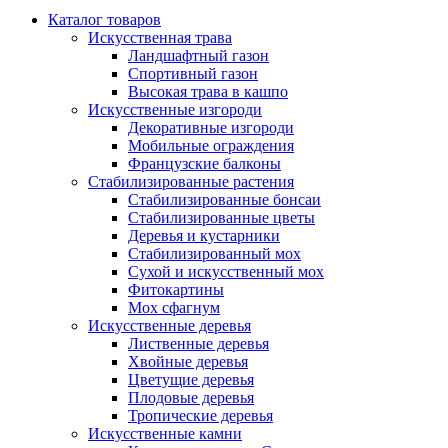
Каталог товаров
Искусственная трава
Ландшафтный газон
Спортивный газон
Высокая трава в кашпо
Искусственные изгороди
Декоративные изгороди
Мобильные ограждения
Французские балконы
Стабилизированные растения
Стабилизированные бонсаи
Стабилизированные цветы
Деревья и кустарники
Стабилизированный мох
Сухой и искусственный мох
Фитокартины
Мох сфагнум
Искусственные деревья
Лиственные деревья
Хвойные деревья
Цветущие деревья
Плодовые деревья
Тропические деревья
Искусственные камни