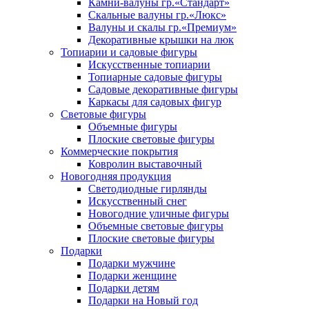
Камни-валуны гр.«Стандарт»
Скальные валуны гр.«Люкс»
Валуны и скалы гр.«Премиум»
Декоративные крышки на люк
Топиарии и садовые фигуры
Искусственные топиарии
Топиарные садовые фигуры
Садовые декоративные фигуры
Каркасы для садовых фигур
Световые фигуры
Объемные фигуры
Плоские световые фигуры
Коммерческие покрытия
Ковролин выставочный
Новогодняя продукция
Светодиодные гирлянды
Искусственный снег
Новогодние уличные фигуры
Объемные световые фигуры
Плоские световые фигуры
Подарки
Подарки мужчине
Подарки женщине
Подарки детям
Подарки на Новый год