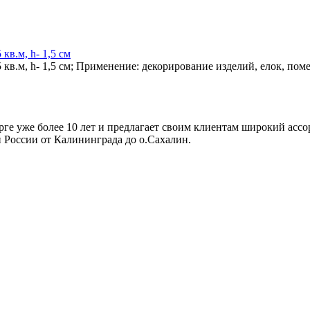
в.м, h- 1,5 см
кв.м, h- 1,5 см; Применение: декорирование изделий, елок, пом
ге уже более 10 лет и предлагает своим клиентам широкий ассо
й России от Калининграда до о.Сахалин.