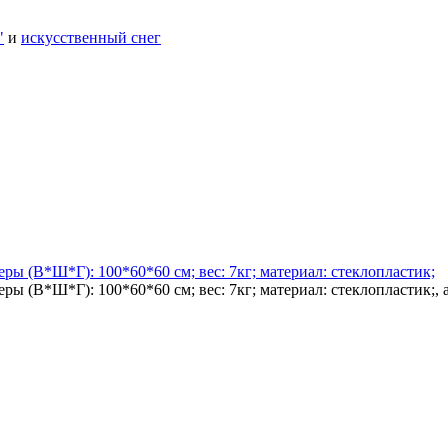
"
и
искусственный снег
ры (В*Ш*Г): 100*60*60 см; вес: 7кг; материал: стеклопластик;
ры (В*Ш*Г): 100*60*60 см; вес: 7кг; материал: стеклопластик;,