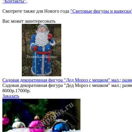
"Контакты"
.
Смотрите также для Нового года
"Световые фигуры и вывески
Вас может заинтересовать
Садовая декоративная фигура "Дед Мороз с мешком" мал.; разме
Садовая декоративная фигура "Дед Мороз с мешком" мал.; разме
8000р.
17000р.
Заказать