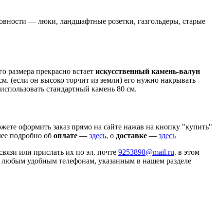
овности — люки, ландшафтные розетки, газгольдеры, старые
го размера прекрасно встает
искусственный камень-валун
см. (если он высоко торчит из земли) его нужно накрывать
использовать стандартный камень 80 см.
жете оформить заказ прямо на сайте нажав на кнопку "купить"
олее подробно об
оплате
—
здесь
, о
доставке
—
здесь
связи или прислать их по эл. почте
9253898@mail.ru
. в этом
по любым удобным телефонам, указанным в нашем разделе