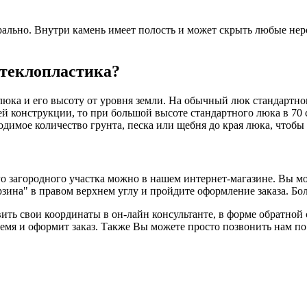
рально. Внутри камень имеет полость и может скрыть любые нер
стеклопластика?
люка и его высоту от уровня земли. На обычный люк стандартно
оей конструкции, то при большой высоте стандартного люка в 70 
димое количество грунта, песка или щебня до края люка, чтобы 
 загородного участка можно в нашем интернет-магазине. Вы мо
орзина" в правом верхнем углу и пройдите оформление заказа. Б
вить свои координаты в он-лайн консультанте, в форме обратной 
ремя и оформит заказ. Также Вы можете просто позвонить нам 