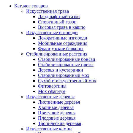
Каталог товаров
Искусственная трава
Ландшафтный газон
Спортивный газон
Высокая трава в кашпо
Искусственные изгороди
Декоративные изгороди
Мобильные ограждения
Французские балконы
Стабилизированные растения
Стабилизированные бонсаи
Стабилизированные цветы
Деревья и кустарники
Стабилизированный мох
Сухой и искусственный мох
Фитокартины
Мох сфагнум
Искусственные деревья
Лиственные деревья
Хвойные деревья
Цветущие деревья
Плодовые деревья
Тропические деревья
Искусственные камни