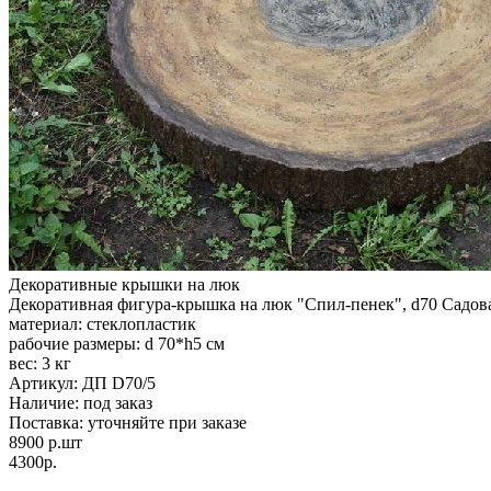
Декоративные крышки на люк
Декоративная фигура-крышка на люк "Спил-пенек", d70
Садов
материал: стеклопластик
рабочие размеры: d 70*h5 см
вес: 3 кг
Артикул:
ДП D70/5
Наличие:
под заказ
Поставка:
уточняйте при заказе
8900
р.
шт
4300р.