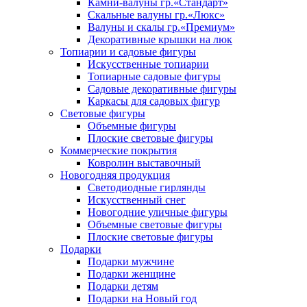
Камни-валуны гр.«Стандарт»
Скальные валуны гр.«Люкс»
Валуны и скалы гр.«Премиум»
Декоративные крышки на люк
Топиарии и садовые фигуры
Искусственные топиарии
Топиарные садовые фигуры
Садовые декоративные фигуры
Каркасы для садовых фигур
Световые фигуры
Объемные фигуры
Плоские световые фигуры
Коммерческие покрытия
Ковролин выставочный
Новогодняя продукция
Светодиодные гирлянды
Искусственный снег
Новогодние уличные фигуры
Объемные световые фигуры
Плоские световые фигуры
Подарки
Подарки мужчине
Подарки женщине
Подарки детям
Подарки на Новый год