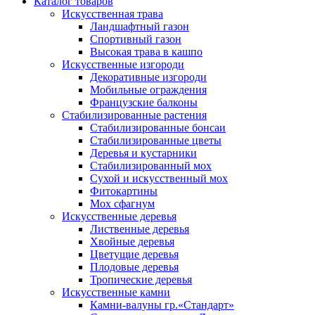
Каталог товаров
Искусственная трава
Ландшафтный газон
Спортивный газон
Высокая трава в кашпо
Искусственные изгороди
Декоративные изгороди
Мобильные ограждения
Французские балконы
Стабилизированные растения
Стабилизированные бонсаи
Стабилизированные цветы
Деревья и кустарники
Стабилизированный мох
Сухой и искусственный мох
Фитокартины
Мох сфагнум
Искусственные деревья
Лиственные деревья
Хвойные деревья
Цветущие деревья
Плодовые деревья
Тропические деревья
Искусственные камни
Камни-валуны гр.«Стандарт»