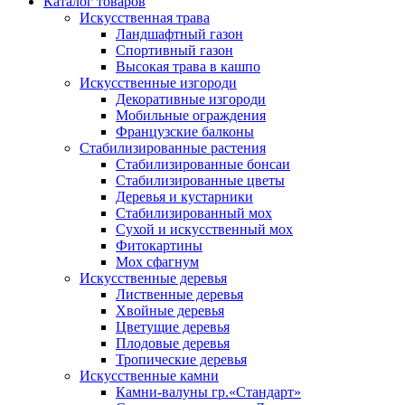
Каталог товаров
Искусственная трава
Ландшафтный газон
Спортивный газон
Высокая трава в кашпо
Искусственные изгороди
Декоративные изгороди
Мобильные ограждения
Французские балконы
Стабилизированные растения
Стабилизированные бонсаи
Стабилизированные цветы
Деревья и кустарники
Стабилизированный мох
Сухой и искусственный мох
Фитокартины
Мох сфагнум
Искусственные деревья
Лиственные деревья
Хвойные деревья
Цветущие деревья
Плодовые деревья
Тропические деревья
Искусственные камни
Камни-валуны гр.«Стандарт»