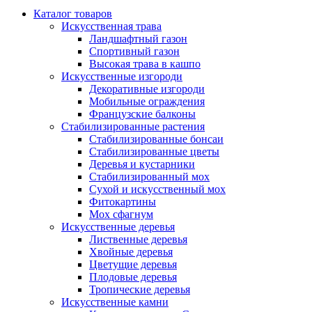
Каталог товаров
Искусственная трава
Ландшафтный газон
Спортивный газон
Высокая трава в кашпо
Искусственные изгороди
Декоративные изгороди
Мобильные ограждения
Французские балконы
Стабилизированные растения
Стабилизированные бонсаи
Стабилизированные цветы
Деревья и кустарники
Стабилизированный мох
Сухой и искусственный мох
Фитокартины
Мох сфагнум
Искусственные деревья
Лиственные деревья
Хвойные деревья
Цветущие деревья
Плодовые деревья
Тропические деревья
Искусственные камни