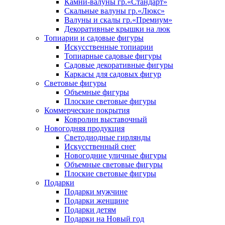
Камни-валуны гр.«Стандарт»
Скальные валуны гр.«Люкс»
Валуны и скалы гр.«Премиум»
Декоративные крышки на люк
Топиарии и садовые фигуры
Искусственные топиарии
Топиарные садовые фигуры
Садовые декоративные фигуры
Каркасы для садовых фигур
Световые фигуры
Объемные фигуры
Плоские световые фигуры
Коммерческие покрытия
Ковролин выставочный
Новогодняя продукция
Светодиодные гирлянды
Искусственный снег
Новогодние уличные фигуры
Объемные световые фигуры
Плоские световые фигуры
Подарки
Подарки мужчине
Подарки женщине
Подарки детям
Подарки на Новый год