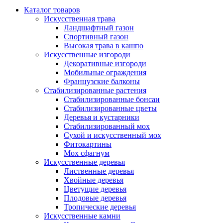
Каталог товаров
Искусственная трава
Ландшафтный газон
Спортивный газон
Высокая трава в кашпо
Искусственные изгороди
Декоративные изгороди
Мобильные ограждения
Французские балконы
Стабилизированные растения
Стабилизированные бонсаи
Стабилизированные цветы
Деревья и кустарники
Стабилизированный мох
Сухой и искусственный мох
Фитокартины
Мох сфагнум
Искусственные деревья
Лиственные деревья
Хвойные деревья
Цветущие деревья
Плодовые деревья
Тропические деревья
Искусственные камни