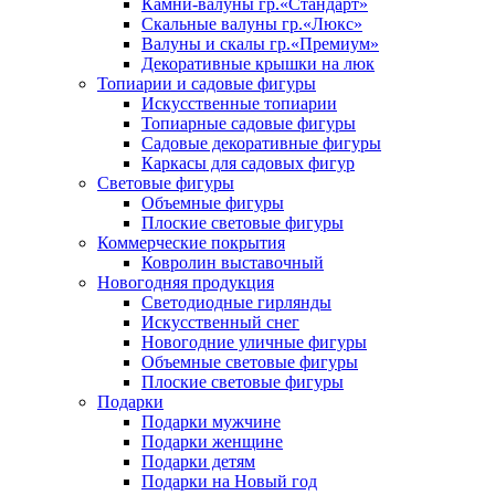
Камни-валуны гр.«Стандарт»
Скальные валуны гр.«Люкс»
Валуны и скалы гр.«Премиум»
Декоративные крышки на люк
Топиарии и садовые фигуры
Искусственные топиарии
Топиарные садовые фигуры
Садовые декоративные фигуры
Каркасы для садовых фигур
Световые фигуры
Объемные фигуры
Плоские световые фигуры
Коммерческие покрытия
Ковролин выставочный
Новогодняя продукция
Светодиодные гирлянды
Искусственный снег
Новогодние уличные фигуры
Объемные световые фигуры
Плоские световые фигуры
Подарки
Подарки мужчине
Подарки женщине
Подарки детям
Подарки на Новый год