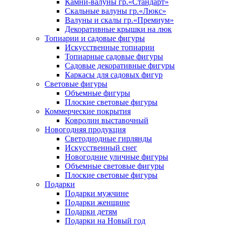
Камни-валуны гр.«Стандарт»
Скальные валуны гр.«Люкс»
Валуны и скалы гр.«Премиум»
Декоративные крышки на люк
Топиарии и садовые фигуры
Искусственные топиарии
Топиарные садовые фигуры
Садовые декоративные фигуры
Каркасы для садовых фигур
Световые фигуры
Объемные фигуры
Плоские световые фигуры
Коммерческие покрытия
Ковролин выставочный
Новогодняя продукция
Светодиодные гирлянды
Искусственный снег
Новогодние уличные фигуры
Объемные световые фигуры
Плоские световые фигуры
Подарки
Подарки мужчине
Подарки женщине
Подарки детям
Подарки на Новый год