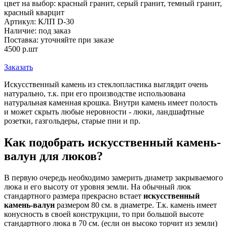
цвет на выбор: красный гранит, серый гранит, темный гранит,
красный кварцит
Артикул:
КЛП D-30
Наличие:
под заказ
Поставка:
уточняйте при заказе
4500
р.
шт
Заказать
Искусственный камень из стеклопластика выглядит очень
натурально, т.к. при его производстве использована
натуральная каменная крошка. Внутри камень имеет полость
и может скрыть любые неровности - люки, ландшафтные
розетки, газгольдеры, старые пни и пр.
Как подобрать искусственный камень-
валун для люков?
В первую очередь необходимо замерить диаметр закрываемого
люка и его высоту от уровня земли. На обычный люк
стандартного размера прекрасно встает
искусственный
камень-валун
размером 80 см. в диаметре. Т.к. камень имеет
конусность в своей конструкции, то при большой высоте
стандартного люка в 70 см. (если он высоко торчит из земли)