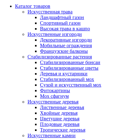
Каталог товаров
Искусственная трава
Ландшафтный газон
Спортивный газон
Высокая трава в кашпо
Искусственные изгороди
Декоративные изгороди
Мобильные ограждения
Французские балконы
Стабилизированные растения
Стабилизированные бонсаи
Стабилизированные цветы
Деревья и кустарники
Стабилизированный мох
Сухой и искусственный мох
Фитокартины
Мох сфагнум
Искусственные деревья
Лиственные деревья
Хвойные деревья
Цветущие деревья
Плодовые деревья
Тропические деревья
Искусственные камни