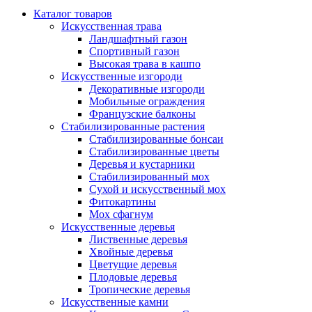
Каталог товаров
Искусственная трава
Ландшафтный газон
Спортивный газон
Высокая трава в кашпо
Искусственные изгороди
Декоративные изгороди
Мобильные ограждения
Французские балконы
Стабилизированные растения
Стабилизированные бонсаи
Стабилизированные цветы
Деревья и кустарники
Стабилизированный мох
Сухой и искусственный мох
Фитокартины
Мох сфагнум
Искусственные деревья
Лиственные деревья
Хвойные деревья
Цветущие деревья
Плодовые деревья
Тропические деревья
Искусственные камни