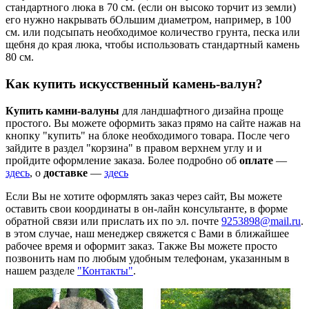
стандартного люка в 70 см. (если он высоко торчит из земли)
его нужно накрывать бОльшим диаметром, например, в 100
см. или подсыпать необходимое количество грунта, песка или
щебня до края люка, чтобы использовать стандартный камень
80 см.
Как купить искусственный камень-валун?
Купить камни-валуны
для ландшафтного дизайна проще
простого. Вы можете оформить заказ прямо на сайте нажав на
кнопку "купить" на блоке необходимого товара. После чего
зайдите в раздел "корзина" в правом верхнем углу и и
пройдите оформление заказа. Более подробно об
оплате
—
здесь
, о
доставке
—
здесь
Если Вы не хотите оформлять заказ через сайт, Вы можете
оставить свои координаты в он-лайн консультанте, в форме
обратной связи или прислать их по эл. почте
9253898@mail.ru
.
в этом случае, наш менеджер свяжется с Вами в ближайшее
рабочее время и оформит заказ. Также Вы можете просто
позвонить нам по любым удобным телефонам, указанным в
нашем разделе
"Контакты"
.