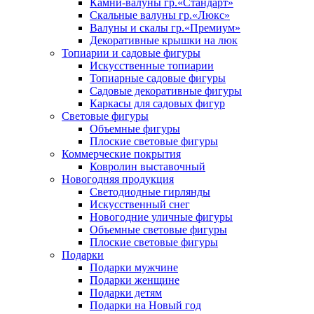
Камни-валуны гр.«Стандарт»
Скальные валуны гр.«Люкс»
Валуны и скалы гр.«Премиум»
Декоративные крышки на люк
Топиарии и садовые фигуры
Искусственные топиарии
Топиарные садовые фигуры
Садовые декоративные фигуры
Каркасы для садовых фигур
Световые фигуры
Объемные фигуры
Плоские световые фигуры
Коммерческие покрытия
Ковролин выставочный
Новогодняя продукция
Светодиодные гирлянды
Искусственный снег
Новогодние уличные фигуры
Объемные световые фигуры
Плоские световые фигуры
Подарки
Подарки мужчине
Подарки женщине
Подарки детям
Подарки на Новый год